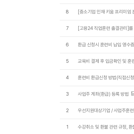
8
[중소기업 인재 키움 프리미엄 
7
[고용24 직업훈련 출결관리]를
6
환급 신청시 훈련비 납입 영수
5
교육비 결제 후 입금확인 및 
4
훈련비 환급신청 방법(직접신청
3
사업주 계좌(환급) 등록 방법
2
우선지원대상기업 / 사업주훈련
1
수강취소 및 환불 관련 규정, 환